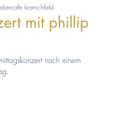
eliercafé kranichfeld
ert mit phillip
hmittagskonzert nach einem
ag.