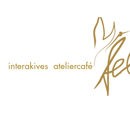
interakives ateliercafé
kunst & genuss