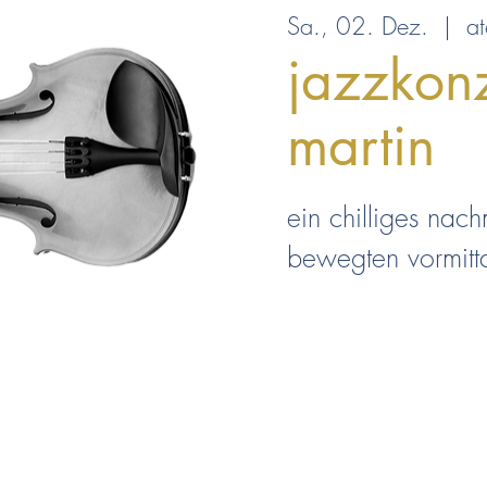
Sa., 02. Dez.
  |  
at
jazzkonz
martin
ein chilliges nac
bewegten vormitt