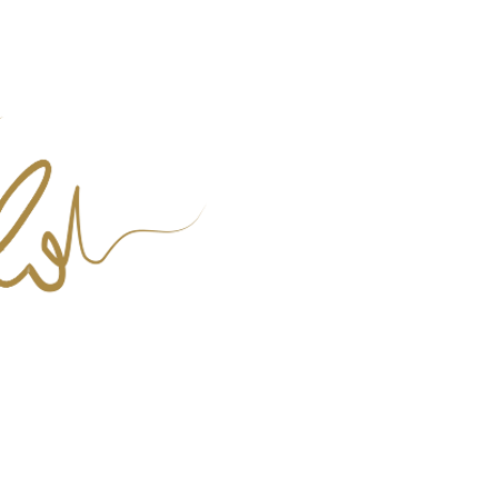
home
art c l a s s e s
happy n i