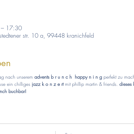
 – 17:30
 stedtener str. 10 a, 99448 kranichfeld
ben
ag nach unserem 
advents b r u n c h  happy n i n g 
perfekt zu mac
se ein chilliges 
jazz k o n z e rt
 mit phillip martin & friends. 
dieses 
nch buchbar!