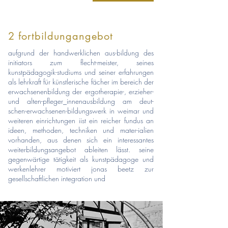
2 fortbildungangebot
aufgrund der handwerklichen aus-bildung des
initiators zum flecht-meister, seines
kunstpädagogik-studiums und seiner e
rfahrungen
als lehrkraft für künstlerische fächer im bereich der
erwachsenenbildung der ergotherapie-, erzieher-
und alten-pfleger_innenausbildung am deut-
schen-erwachsenen-bildungswerk in weimar und
weiteren einrichtungen iist ein reicher fundus an
ideen, methoden, techniken und mater-ialien
vorhanden, aus denen sich ein interessantes
weiterbildungsangebot ableiten lässt. s
eine
gegenwärtige tätigkeit als kunstpädagoge und
werkenlehrer motiviert jonas beetz
zur
gesellschaftlichen integration und