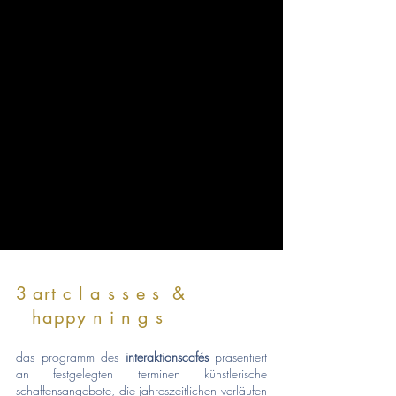
3
art c l a s s e s &
happy n i n g s
das programm des
interaktionscafés
präsentiert
an festgelegten terminen künstlerische
schaffensangebote, die jahreszeitlichen verläufen