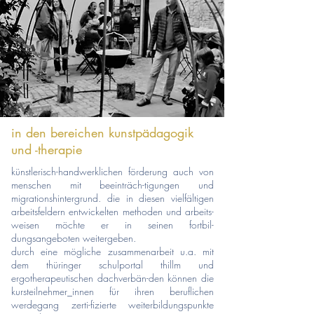
in den bereichen kunstpädagogik
und -therapie
künstlerisch-handwerklichen förderung auch von
menschen mit beeinträch-tigungen und
migrationshintergrund. die in diesen vielfältigen
arbeitsfeldern entwickelten methoden und arbeits-
weisen möchte er in seinen fortbil-
dungsangeboten weitergeben.
durch eine mögliche zusammenarbeit u.a. mit
dem thüringer schulportal thillm und
ergotherapeutischen dachverbän-den können die
kursteilnehmer_
innen für ihren beruflichen
werdegang
zerti-fizierte weiterbildungspunkte