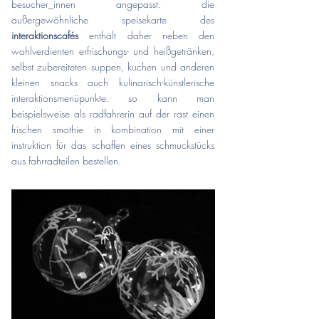
besucher_innen angepasst. die
außergewöhnliche speisekarte des
interaktionscafés
enthält daher neben den
wohlverdienten erfrischungs-
und heißgetränken,
selbst zubereiteten suppen, kuchen und anderen
kleinen snacks auch kulinarisch-
künstlerische
interaktionsmenüpunkte. so kann man
beispielsweise als radfahrerin auf der rast einen
frischen s
mothie in kombination mit einer
instruktion für das schaffen eines schmuckstücks
aus fahrradteilen be
stellen.