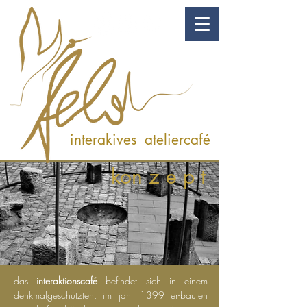
kunst & genuss
interakives ateliercafé
kon z e p t
das
interaktionscafé
befindet sich in einem
denkmalgeschützten, im jahr 1399 er-bauten