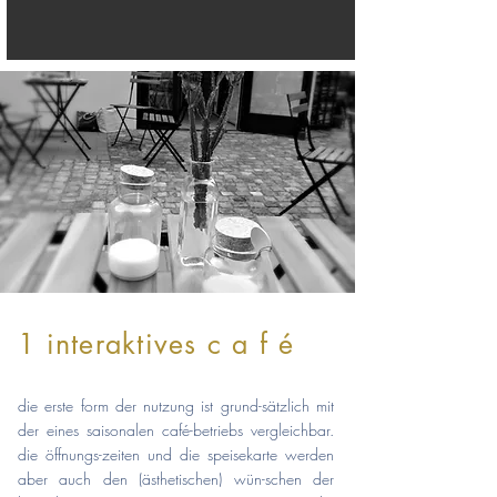
1 interaktives c a f é
die erste form der nutzung ist grund-sätzlich mit
der eines saisonalen café-betriebs vergleichbar.
die öffnungs-zeiten
und die speisekarte werden
aber auch den (ästhetischen) wün-schen der