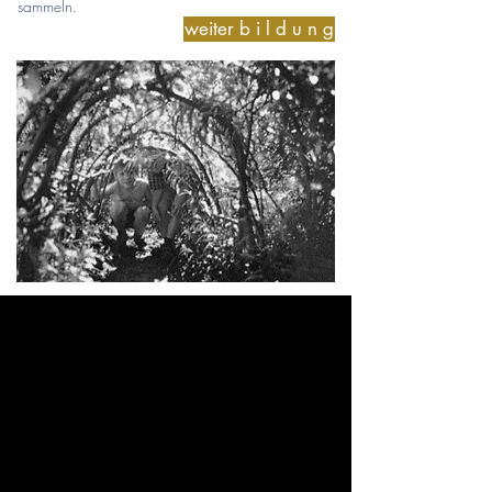
sammeln.
weiter b i l d u n g