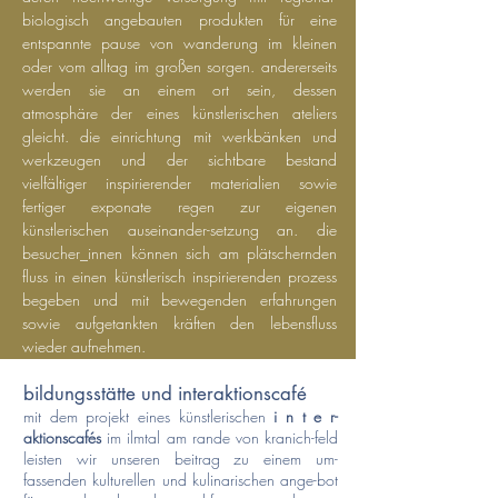
biologisch angebauten produkten für eine
entspannte pause von wanderung im kleinen
oder vom alltag im großen sorgen. andererseits
werden sie an einem ort sein, dessen
atmosphäre der eines künstlerischen ateliers
gleicht. die einrichtung mit werkbänken und
werkzeugen und der sichtbare bestand
vielfältiger inspirierender materialien sowie
fertiger exponate regen zur eigenen
künstlerischen auseinander-setzung an. die
besucher_innen können sich am plätschernden
fluss in einen künstlerisch inspirierenden prozess
begeben und mit bewegenden erfahrungen
sowie aufgetankten kräften den lebensfluss
wieder aufnehmen.
bildungsstätte und interaktionscafé
mit dem projekt eines künstlerischen
i n t e r-
aktionscafés
im ilmtal am rande von kranich-feld
leisten wir unseren beitrag zu einem um-
fassenden kulturellen und kulinarischen ange-bot