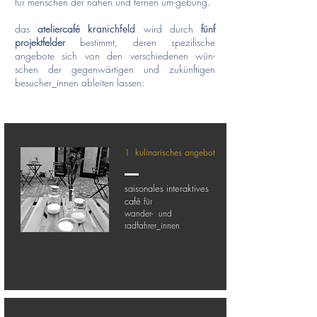
für menschen der nahen und fernen um-gebung.
das
ateliercafé
kranichfeld
wird durch
fünf
projektfelder
bestimmt, deren spezifische
angebote sich von den verschiedenen wün-
schen der gegenwärtigen und zukünftigen
besucher_innen ableiten lassen:
1 kulinarisches angebot
aisonales interaktives
s
café
für
wander- und
radfahrer_innen