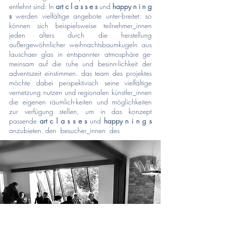
entlehnt sind: In
art c l a s s e s
und
happy n i n g
s
werden vielfältige angebote unter-breitet: so
können sich beispielsweise teilnehmer_innen
jeden alters durch die herstellung
außergewöhnlicher weihnachtsbaumkugeln aus
lauschaer glas in entspannter atmosphäre ge-
meinsam auf die ruhe und besinn-lichkeit der
adventszeit einstimmen. das team des projektes
möchte dabei perspektivisch seine vielfältige
vernetzung nutzen und regionalen künstler_innen
die eigenen räumlich-keiten und möglichkeiten
zur verfügung stellen, um in das konzept
passende
art c l a s s e s
und
happy n i n g s
anzubieten. den besucher_innen des