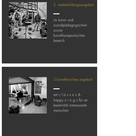
2 weiterbildungsangebot
im kunst- und
sozialpädagogischen
sowie
kunsttherapeutischen
bereich
3 künstlerisches angebot
art c l a s s e s &
f
happy n i n g s
ür an
kreativität interessierte
menschen