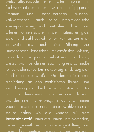
wirtschaftsgebäude einer alten mühle mit
fachwerkanteilen, direkt zwischen saftig-grünen
ilmauen und bezaubernden muschel-
kalkkarstfelsen. auch seine architektonische
konzeptionierung sucht mit ihren klaren und
offenen formen sowie mit den materialien glas,
beton und stahl sowohl einen kontrast zur alten
bauweise als auch eine öffnung zur
umgebenden landschaft. ortsansässige wissen,
dass dieser ort jene schönheit und ruhe bietet,
die zur wohltuenden ent-spannung und zur muße
für schöpferisches tun notwendig sind. zugleich
ist die stedtener straße 10a durch die direkte
anbindung an den zertifizierten ilmrad- und
wanderweg ein durch freizeittouristen belebter
raum, auf dem sowohl rad-fahrer_innen als auch
wander_innen unter-wegs sind, und immer
wieder ausschau nach einer wohlverdienten
pause halten. sie alle werden mit dem
interaktionscafé
einerseits einen ort vorfinden,
dessen ge-mütliche und offene gestaltung und
deren hochwertige versorgung mit regional-