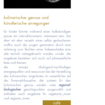
kulinarischer genuss und
künstlerische anregungen
für kinder könnte während einer halbstündigen
p
ause ein inter-aktionsmenü interessant sein, bei
dem mit dem verzehr eines selbst ge-backenen
muffins
auch der jungen generation durch eine
anleitung zum flechten einer frisbeescheibe eine
alte technik
nahegebracht werden würde. die
angebote beziehen sich auch auf jahreszeitliche
feste und themen.
der einsatz ök
ologisch-nachhaltiger
energiequellen und ressourcen bei der herstellung
des kulinarischen ange-botes ist wesentlicher t
eil
der firmen-philosophie. die zutaten für den
kulinarischen genuss werden unter
regional-
biologischen
gesichtspunkten ausgewählt und
enthalten auch angebote für vegetarier_innen
und veganer_innen.
café