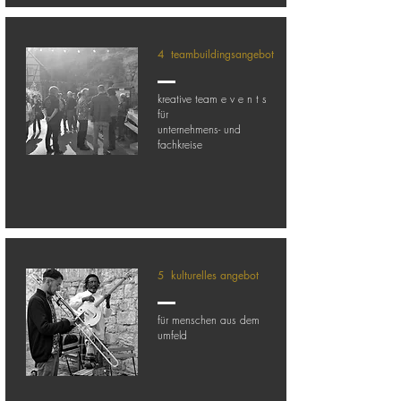
4 t
eambuildingsangebot
kreative team e v e n t s
für
unternehmens- und
fachkreise
5 k
ulturelles angebot
für menschen aus dem
umfeld