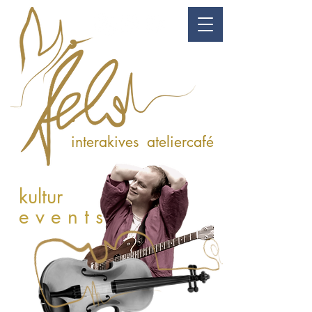
kunst & genuss
interakives ateliercafé
kultur
e v e n t s