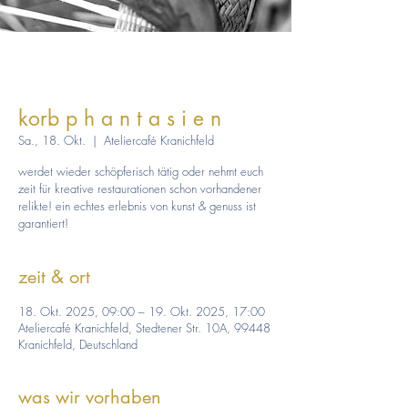
korb p h a n t a s i e n
Sa., 18. Okt.
  |  
Ateliercafé Kranichfeld
werdet wieder schöpferisch tätig oder nehmt euch
zeit für kreative restaurationen schon vorhandener
relikte! ein echtes erlebnis von kunst & genuss ist
garantiert!
zeit & ort
18. Okt. 2025, 09:00 – 19. Okt. 2025, 17:00
Ateliercafé Kranichfeld, Stedtener Str. 10A, 99448
Kranichfeld, Deutschland
was wir vorhaben