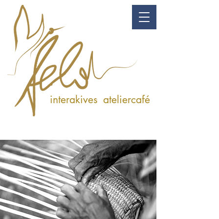
kunst & genuss
interakives ateliercafé