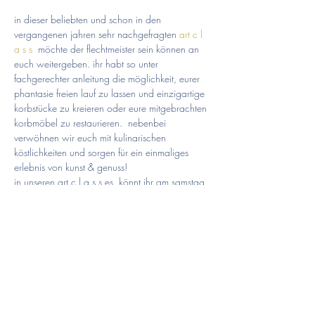
in dieser beliebten und schon in den 
vergangenen jahren sehr nachgefragten 
art c l 
a s s
  möchte der flechtmeister sein können an 
euch weitergeben. ihr habt so unter 
fachgerechter anleitung die möglichkeit, eurer 
phantasie freien lauf zu lassen und einzigartige 
korbstücke zu kreieren oder eure mitgebrachten 
korbmöbel zu restaurieren.  nebenbei 
verwöhnen wir euch mit kulinarischen 
köstlichkeiten und sorgen für ein einmaliges 
erlebnis von kunst & genuss!
in unseren art c l a s s es  könnt ihr am samstag 
von 10-17 uhr und am sonntag von 10-17 uhr 
künstlerisch tätig sein. im preis von 197 euro 
sind unsere professionelle unterstützung zwei 
mittagessen und leckere kuchensnacks enthalten.
karten