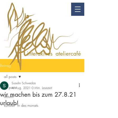
kunst & genuss
interakives ateliercafé
Beitrag
all posts
Suselin Schwedas
all posts
4. Aug. 2021
0 Min. Lesezeit
wir machen bis zum 27.8.21
aktuell
urlaub!
künstler*in des monats